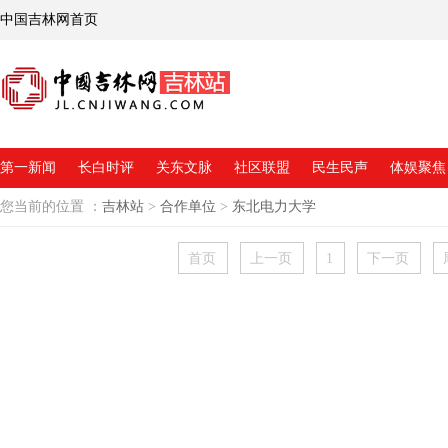
中国吉林网首页
第一新闻
长白时评
关东文脉
社区联盟
民生民声
体娱聚焦
您当前的位置 ：
吉林站
>
合作单位
>
东北电力大学
首页
上一页
1
下一页